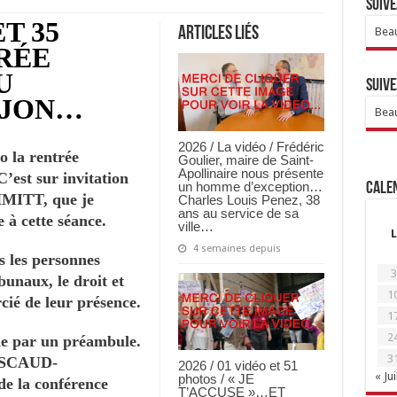
Suive
ET 35
Articles Liés
Beau
RÉE
U
Suive
IJON…
Beau
2026 / La vidéo / Frédéric
o la rentrée
Goulier, maire de Saint-
Apollinaire nous présente
’est sur invitation
un homme d’exception…
Calen
HMITT, que je
Charles Louis Penez, 38
ans au service de sa
 à cette séance.
ville…
L
4 semaines depuis
es les personnes
3
ibunaux, le droit et
1
rcié de leur présence.
1
2
lle par un préambule.
3
PASCAUD-
2026 / 01 vidéo et 51
« Jui
photos / « JE
e la conférence
T’ACCUSE »…ET