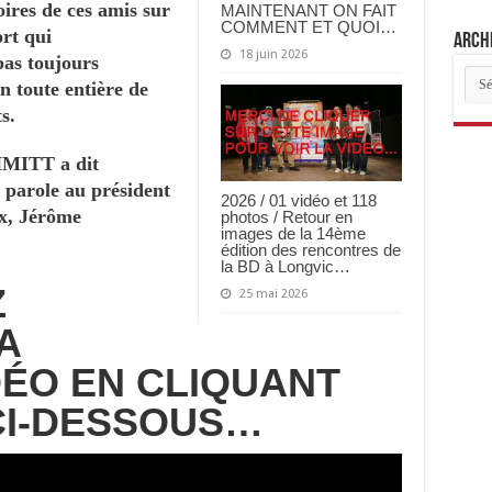
oires de ces amis sur
MAINTENANT ON FAIT
COMMENT ET QUOI…
rt qui
Archi
18 juin 2026
as toujours
Arch
on toute entière de
des
arti
s.
HMITT a dit
a parole au président
2026 / 01 vidéo et 118
x, Jérôme
photos / Retour en
images de la 14ème
édition des rencontres de
la BD à Longvic…
Z
25 mai 2026
A
DÉO
EN CLIQUANT
 CI-DESSOUS…