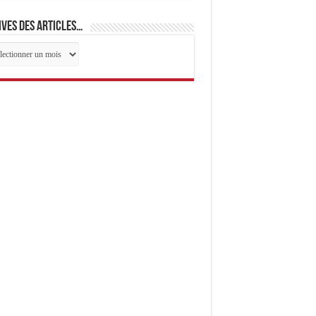
ves des articles…
ives
cles…