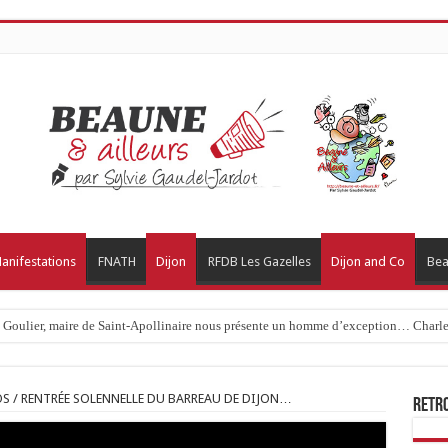
anifestations
FNATH
Dijon
RFDB Les Gazelles
Dijon and Co
Bea
c Goulier, maire de Saint-Apollinaire nous présente un homme d’exception… Charles
TOS / RENTRÉE SOLENNELLE DU BARREAU DE DIJON…
Retr