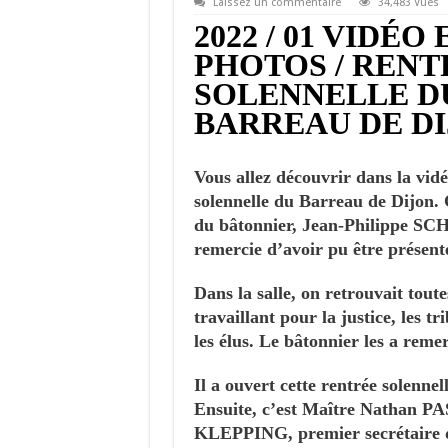
Laissez un commentaire
34,483 Vues
2022 / 01 VIDÉO 
PHOTOS / RENT
SOLENNELLE D
BARREAU DE D
Vous allez découvrir dans la vidé
solennelle du Barreau de Dijon. C
du bâtonnier, Jean-Philippe SC
remercie d’avoir pu être présente
Dans la salle, on retrouvait tout
travaillant pour la justice, les tr
les élus. Le bâtonnier les a reme
Il a ouvert cette rentrée solenne
Ensuite, c’est Maître Nathan 
KLEPPING, premier secrétaire d