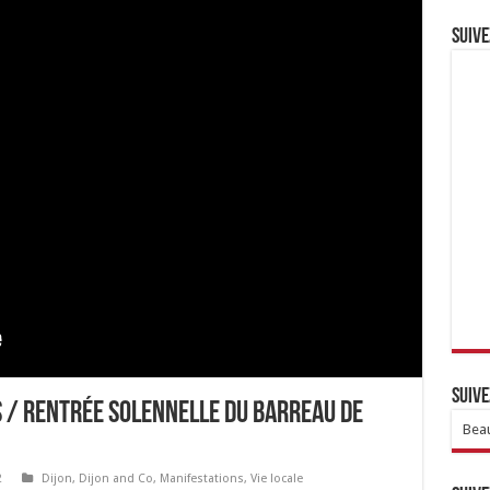
Suive
Suive
S / RENTRÉE SOLENNELLE DU BARREAU DE
Beau
2
Dijon
,
Dijon and Co
,
Manifestations
,
Vie locale