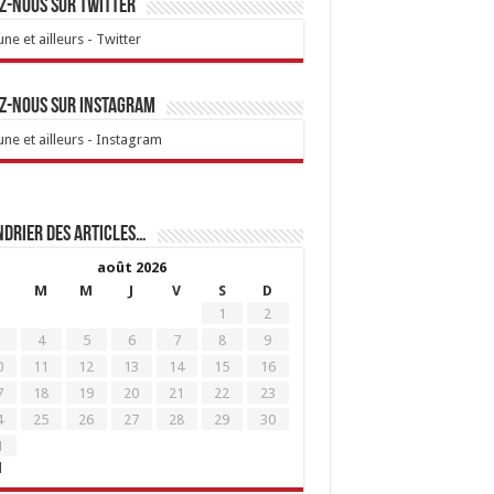
z-nous sur Twitter
ne et ailleurs - Twitter
z-nous sur Instagram
ne et ailleurs - Instagram
drier des articles…
août 2026
M
M
J
V
S
D
1
2
4
5
6
7
8
9
0
11
12
13
14
15
16
7
18
19
20
21
22
23
4
25
26
27
28
29
30
1
l