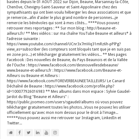
basées depuis le 01 AOUT 2022 sur Dijon, Beaune, Marsannay-la-Côte,
Chenôve, Chevigny-Saint-Sauveur et Saint-Appolinaire chez des
sympathisants qui ont bien voulu héberger les deux associations et que
je remercie...afin d'aider le plus grand nombre de personnes...je
remercie les bénévoles qui sont à mes côtés... ****Vous pouvez
retrouver mes reportages : ** Sur mon blog : http://beaune-et-
ailleurs.fr/ ** Mes vidéos : sur ma chaîne YouTube Beaune et ailleurs* à
l’adresse suivante :
https://www.youtube.com/channel/UCnr3x7mViq31mRz6h-pPlPg?
view_as=subscriber (les compteurs sont bloqués tant que je en suis pas
en zone pro...) et télécharger gratuitement les vidéos... ** Mes pages
Facebook : Des nouvelles de Beaune, du Pays Beaunois et de la Vallée
de l'Ouche : https://www.facebook.com/desnouvellesdebeaune/
www.beaune-et-ailleurs.fr : https://www.facebook.com/Beaune-et-
Ailleurs ou Beaune et Ailleurs :
https://www.facebook.com/FOREVERBEAUNEETAILLEURS/ Le Canard
Déchaîné de Beaune : https://www.facebook.com/profile.php?
id=100077926016983 ** Mes albums dans mon espace : Sylvie Gaudel-
Jardot du Blog "Beaune et Ailleurs" :
https://public.joomeo.com/users/sgaudel/albums où vous pouvez
télécharger gratuitement toutes les photos...Vous ne pouvez les utiliser
officiellement qu'avec mon nom dessus pour le droit à l'image...
*****Vous pouvez aussi me retrouver sur Instagram, LinkedIn et
Twitter...