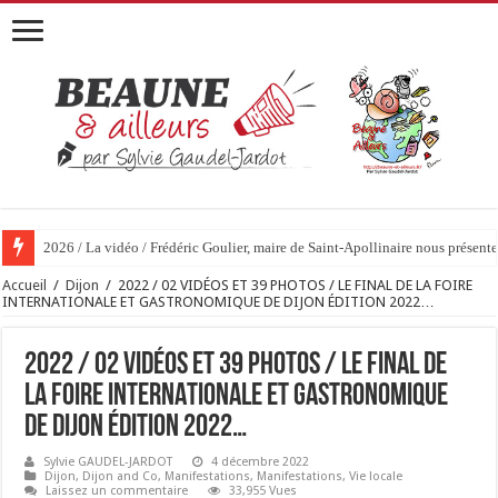
2026 / La vidéo / Frédéric Goulier, maire de Saint-Apollinaire nous prése
2026 / 01 vidéo et 51 photos / « JE T’ACCUSE »…ET MAINTENANT 
Accueil
/
Dijon
/
2022 / 02 VIDÉOS ET 39 PHOTOS / LE FINAL DE LA FOIRE
INTERNATIONALE ET GASTRONOMIQUE DE DIJON ÉDITION 2022…
2022 / 02 VIDÉOS ET 39 PHOTOS / LE FINAL DE
LA FOIRE INTERNATIONALE ET GASTRONOMIQUE
DE DIJON ÉDITION 2022…
Sylvie GAUDEL-JARDOT
4 décembre 2022
Dijon
,
Dijon and Co
,
Manifestations
,
Manifestations
,
Vie locale
Laissez un commentaire
33,955 Vues