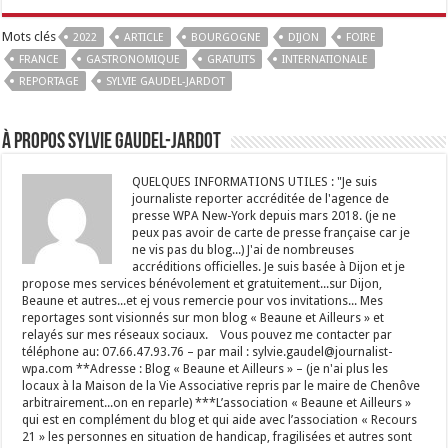
Mots clés
2022
ARTICLE
BOURGOGNE
DIJON
FOIRE
FRANCE
GASTRONOMIQUE
GRATUITS
INTERNATIONALE
REPORTAGE
SYLVIE GAUDEL-JARDOT
À propos Sylvie GAUDEL-JARDOT
QUELQUES INFORMATIONS UTILES : "Je suis
journaliste reporter accréditée de l'agence de
presse WPA New-York depuis mars 2018. (je ne
peux pas avoir de carte de presse française car je
ne vis pas du blog...) J'ai de nombreuses
accréditions officielles. Je suis basée à Dijon et je
propose mes services bénévolement et gratuitement...sur Dijon,
Beaune et autres...et ej vous remercie pour vos invitations... Mes
reportages sont visionnés sur mon blog « Beaune et Ailleurs » et
relayés sur mes réseaux sociaux. Vous pouvez me contacter par
téléphone au: 07.66.47.93.76 – par mail : sylvie.gaudel@journalist-
wpa.com **Adresse : Blog « Beaune et Ailleurs » – (je n'ai plus les
locaux à la Maison de la Vie Associative repris par le maire de Chenôve
arbitrairement...on en reparle) ***L’association « Beaune et Ailleurs »
qui est en complément du blog et qui aide avec l’association « Recours
21 » les personnes en situation de handicap, fragilisées et autres sont