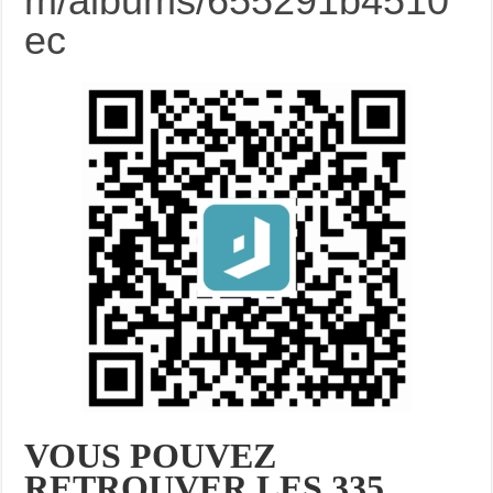
m/albums/655291b4510
ec
VOUS POUVEZ
RETROUVER LES 335