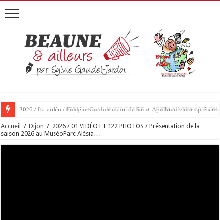
2026 / 01 vidéo et 51 photos / « JE T’ACCUSE »…ET MAINTENANT 
Accueil
/
Dijon
/
2026 / 01 VIDÉO ET 122 PHOTOS / Présentation de la
saison 2026 au MuséoParc Alésia…