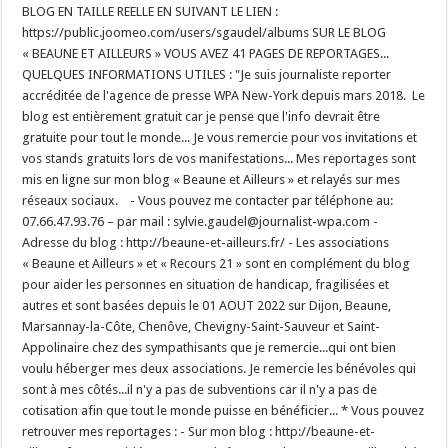
BLOG EN TAILLE REELLE EN SUIVANT LE LIEN :
https://public.joomeo.com/users/sgaudel/albums SUR LE BLOG
« BEAUNE ET AILLEURS » VOUS AVEZ 41 PAGES DE REPORTAGES...
QUELQUES INFORMATIONS UTILES : "Je suis journaliste reporter
accréditée de l'agence de presse WPA New-York depuis mars 2018. Le
blog est entièrement gratuit car je pense que l'info devrait être
gratuite pour tout le monde... Je vous remercie pour vos invitations et
vos stands gratuits lors de vos manifestations... Mes reportages sont
mis en ligne sur mon blog « Beaune et Ailleurs » et relayés sur mes
réseaux sociaux. - Vous pouvez me contacter par téléphone au:
07.66.47.93.76 – par mail : sylvie.gaudel@journalist-wpa.com -
Adresse du blog : http://beaune-et-ailleurs.fr/ - Les associations
« Beaune et Ailleurs » et « Recours 21 » sont en complément du blog
pour aider les personnes en situation de handicap, fragilisées et
autres et sont basées depuis le 01 AOUT 2022 sur Dijon, Beaune,
Marsannay-la-Côte, Chenôve, Chevigny-Saint-Sauveur et Saint-
Appolinaire chez des sympathisants que je remercie...qui ont bien
voulu héberger mes deux associations. Je remercie les bénévoles qui
sont à mes côtés...il n'y a pas de subventions car il n'y a pas de
cotisation afin que tout le monde puisse en bénéficier... * Vous pouvez
retrouver mes reportages : - Sur mon blog : http://beaune-et-