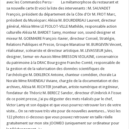
avec les Commandos Percu · La métamorphose du restaurant et
sa nouvelle carte Et voici la liste des intervenants : M. SAUVADET
François, président du département de la Côte d'Or M. FROT Marc,
président du Muséoparc Alésia M. BOURDEREAU Laurent, directeur
général, Alésia Mme LE PIOLOT-VILLE Mathilde, responsable action
culturelle Alésia M. BARDET Samy, monteur son, sound designer et
mixeur M. GOEMAERE François-Xavier, directeur Conseil, Stratégie,
Relations Publiques et Presse, Groupe Manatour M. BURGEVIN Vincent,
réalisateur, scénariste et directeur artistique. M. LEVASSEUR Jules,
designer, Semur-en-Auxois Mme BRESSON VIOLAINE, conservatrice
du patrimoine à la DRAC Bourgogne Franche-Comté, responsable de
la gestion et de la valorisation des données scientifiques de
l'archéologie M. DEKLERCK Antoine, chanteur-comédien, chorale La
Norale Mme RAVENEAU Viviane, chargée de la documentation et des
archives, Alésia M. RICHTER Jonathan, artiste numérique et ingénieur,
fondateur de Théoriz M. BERECZ Sandor, directeur d'Unibrick A l'issue
de ce point presse, j'ai pu déguster des mets réalisés par le chef,
Victor Lamy et son équipe et que vous pourrez retrouver lors de votre
visite... On se retrouve très vite pour de nouvelles aventures... Voici les
122 photos ci-dessous que vous pouvez retrouver en taille réelle
gratuitement sur mon site JOOMEO (uniquement sur ordinateur pour