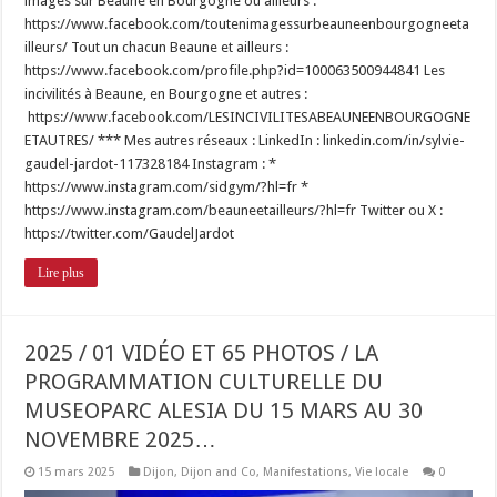
images sur Beaune en Bourgogne ou ailleurs :
https://www.facebook.com/toutenimagessurbeauneenbourgogneeta
illeurs/ Tout un chacun Beaune et ailleurs :
https://www.facebook.com/profile.php?id=100063500944841 Les
incivilités à Beaune, en Bourgogne et autres :
https://www.facebook.com/LESINCIVILITESABEAUNEENBOURGOGNE
ETAUTRES/ *** Mes autres réseaux : LinkedIn : linkedin.com/in/sylvie-
gaudel-jardot-117328184 Instagram : *
https://www.instagram.com/sidgym/?hl=fr *
https://www.instagram.com/beauneetailleurs/?hl=fr Twitter ou X :
https://twitter.com/GaudelJardot
Lire plus
2025 / 01 VIDÉO ET 65 PHOTOS / LA
PROGRAMMATION CULTURELLE DU
MUSEOPARC ALESIA DU 15 MARS AU 30
NOVEMBRE 2025…
15 mars 2025
Dijon
,
Dijon and Co
,
Manifestations
,
Vie locale
0