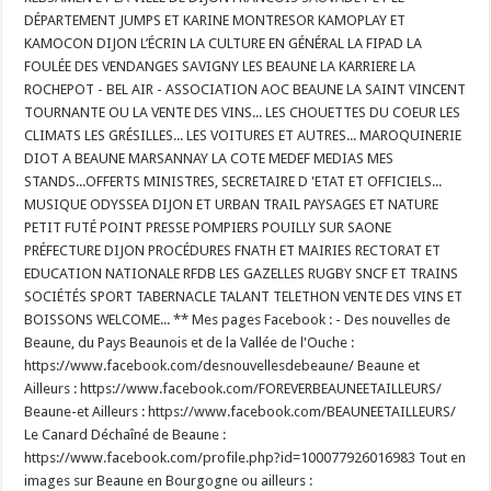
DÉPARTEMENT JUMPS ET KARINE MONTRESOR KAMOPLAY ET
KAMOCON DIJON L’ÉCRIN LA CULTURE EN GÉNÉRAL LA FIPAD LA
FOULÉE DES VENDANGES SAVIGNY LES BEAUNE LA KARRIERE LA
ROCHEPOT - BEL AIR - ASSOCIATION AOC BEAUNE LA SAINT VINCENT
TOURNANTE OU LA VENTE DES VINS... LES CHOUETTES DU COEUR LES
CLIMATS LES GRÉSILLES... LES VOITURES ET AUTRES... MAROQUINERIE
DIOT A BEAUNE MARSANNAY LA COTE MEDEF MEDIAS MES
STANDS...OFFERTS MINISTRES, SECRETAIRE D 'ETAT ET OFFICIELS...
MUSIQUE ODYSSEA DIJON ET URBAN TRAIL PAYSAGES ET NATURE
PETIT FUTÉ POINT PRESSE POMPIERS POUILLY SUR SAONE
PRÉFECTURE DIJON PROCÉDURES FNATH ET MAIRIES RECTORAT ET
EDUCATION NATIONALE RFDB LES GAZELLES RUGBY SNCF ET TRAINS
SOCIÉTÉS SPORT TABERNACLE TALANT TELETHON VENTE DES VINS ET
BOISSONS WELCOME... ** Mes pages Facebook : - Des nouvelles de
Beaune, du Pays Beaunois et de la Vallée de l'Ouche :
https://www.facebook.com/desnouvellesdebeaune/ Beaune et
Ailleurs : https://www.facebook.com/FOREVERBEAUNEETAILLEURS/
Beaune-et Ailleurs : https://www.facebook.com/BEAUNEETAILLEURS/
Le Canard Déchaîné de Beaune :
https://www.facebook.com/profile.php?id=100077926016983 Tout en
images sur Beaune en Bourgogne ou ailleurs :