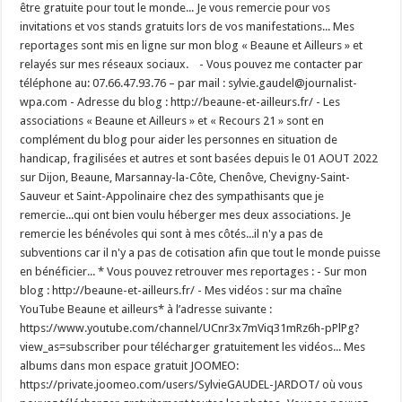
être gratuite pour tout le monde... Je vous remercie pour vos
invitations et vos stands gratuits lors de vos manifestations... Mes
reportages sont mis en ligne sur mon blog « Beaune et Ailleurs » et
relayés sur mes réseaux sociaux. - Vous pouvez me contacter par
téléphone au: 07.66.47.93.76 – par mail : sylvie.gaudel@journalist-
wpa.com - Adresse du blog : http://beaune-et-ailleurs.fr/ - Les
associations « Beaune et Ailleurs » et « Recours 21 » sont en
complément du blog pour aider les personnes en situation de
handicap, fragilisées et autres et sont basées depuis le 01 AOUT 2022
sur Dijon, Beaune, Marsannay-la-Côte, Chenôve, Chevigny-Saint-
Sauveur et Saint-Appolinaire chez des sympathisants que je
remercie...qui ont bien voulu héberger mes deux associations. Je
remercie les bénévoles qui sont à mes côtés...il n'y a pas de
subventions car il n'y a pas de cotisation afin que tout le monde puisse
en bénéficier... * Vous pouvez retrouver mes reportages : - Sur mon
blog : http://beaune-et-ailleurs.fr/ - Mes vidéos : sur ma chaîne
YouTube Beaune et ailleurs* à l’adresse suivante :
https://www.youtube.com/channel/UCnr3x7mViq31mRz6h-pPlPg?
view_as=subscriber pour télécharger gratuitement les vidéos... Mes
albums dans mon espace gratuit JOOMEO:
https://private.joomeo.com/users/SylvieGAUDEL-JARDOT/ où vous