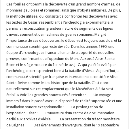
Ces fouilles ont permis la découverte d’un grand nombre d’armes, de
monnaies gauloises et romaines, ainsi que d’objets militaires. De plus,
la méthode utilisée, qui consistait à confronter les découvertes avec
les textes de César, ressemblant à l’archéologie expérimentale, a
permis la reconstitution grandeur nature de segments des lignes
d’investissement et de machines de guerre romaines. Malgré
l’importance de ces découvertes, le débat n’est toujours pas clos, et la
communauté scientifique reste divisée. Dans les années 1990, une
équipe d’archéologues franco-allemande a apporté de nouvelles
preuves, confirmant que l’oppidum du Mont-Auxois à Alise-Sainte-
Reine et le siège militaire du Ier siècle av. J.-C. qui y a été révélé par
l’archéologie correspondent bien à la bataille d’Alésia. Aujourd’hui, la
communauté scientifique française et internationale considère Alise-
Sainte-Reine comme le lieu historique de la bataille. C’est donc
naturellement sur cet emplacement que le MuséoParc Alésia s’est
établi. » Voici les grandes nouveautés à retenir : · Un voyage
immersif dans le passé avec un dispositif de réalité superposée et une
installation sonore exceptionnelle · La prolongation de
l'exposition César · L'ouverture d'un centre de documentation
dédié aux archives d'Alésia · La présentation du trésor monétaire
de Laignes · Des événements d'envergure, dont le 19 septembre