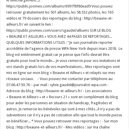
le téléchargement...) :
https://public.joomeo.com/albums/6997f8f80ead9 Vous pouvez
retrouver gratuitement les 501 albums, les 58.532 photos, les 165
vidéos et 79 dossiers des reportages du blog : http://beaune-et-
ailleurs.fr/ en suivant le lien :
https://public.joomeo.com/users/sgaudel/albums SUR LE BLOG
« BEAUNE ET AILLEURS » VOUS AVEZ 44 PAGES DE REPORTAGES...
QUELQUES INFORMATIONS UTILES : "Je suis journaliste reporter
accréditée de l'agence de presse WPA New-York depuis mars 2018. Le
blog est entièrement gratuit car je pense que l'info devrait être
gratuite pour tout le monde... Je vous remercie pour vos invitations et
vos stands gratuits lors de vos manifestations... Mes reportages sont
mis en ligne sur mon blog « Beaune et Ailleurs » et relayés sur mes
réseaux sociaux. - Vous pouvez me contacter par téléphone au:
07.66.47.93.76 – par mail : sylvie.gaudel@journalist-wpa.com -
Adresse du blog : http://beaune-et-ailleurs.fr/ - Les associations
« Beaune et Ailleurs » et « Recours 21 » sont en complément du blog
pour aider les personnes en situation de handicap, fragilisées et
autres. Je remercie les bénévoles qui sont à mes côtés...il n'y a pas de
subventions car il n'y a pas de cotisation afin que tout le monde puisse
en bénéficier... * Vous pouvez retrouver mes reportages : - Sur mon
blog : http://beaune-et-ailleurs.fr/ - Mes vidéos : sur ma chaîne