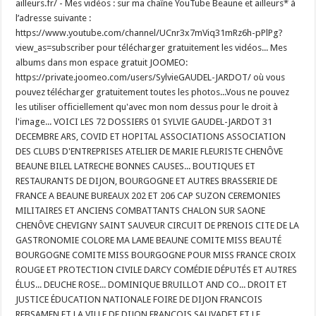
ailleurs.fr/ - Mes vidéos : sur ma chaîne YouTube Beaune et ailleurs* à
l’adresse suivante :
https://www.youtube.com/channel/UCnr3x7mViq31mRz6h-pPlPg?
view_as=subscriber pour télécharger gratuitement les vidéos... Mes
albums dans mon espace gratuit JOOMEO:
https://private.joomeo.com/users/SylvieGAUDEL-JARDOT/ où vous
pouvez télécharger gratuitement toutes les photos...Vous ne pouvez
les utiliser officiellement qu'avec mon nom dessus pour le droit à
l'image... VOICI LES 72 DOSSIERS 01 SYLVIE GAUDEL-JARDOT 31
DECEMBRE ARS, COVID ET HOPITAL ASSOCIATIONS ASSOCIATION
DES CLUBS D'ENTREPRISES ATELIER DE MARIE FLEURISTE CHENÔVE
BEAUNE BILEL LATRECHE BONNES CAUSES... BOUTIQUES ET
RESTAURANTS DE DIJON, BOURGOGNE ET AUTRES BRASSERIE DE
FRANCE A BEAUNE BUREAUX 202 ET 206 CAP SUZON CEREMONIES
MILITAIRES ET ANCIENS COMBATTANTS CHALON SUR SAONE
CHENÔVE CHEVIGNY SAINT SAUVEUR CIRCUIT DE PRENOIS CITE DE LA
GASTRONOMIE COLORE MA LAME BEAUNE COMITE MISS BEAUTÉ
BOURGOGNE COMITE MISS BOURGOGNE POUR MISS FRANCE CROIX
ROUGE ET PROTECTION CIVILE DARCY COMÉDIE DÉPUTÉS ET AUTRES
ÉLUS... DEUCHE ROSE... DOMINIQUE BRUILLOT AND CO... DROIT ET
JUSTICE ÉDUCATION NATIONALE FOIRE DE DIJON FRANCOIS
REBSAMEN ET LA VILLE DE DIJON FRANCOIS SAUVADET ET LE