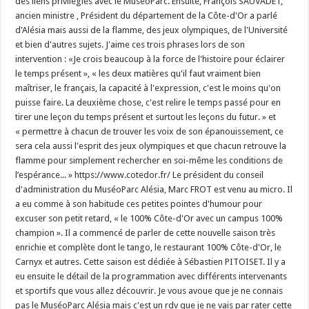
des liens privilégiés avec le MuséoParc. Ensuite, François SAUVADET,
ancien ministre , Président du département de la Côte-d'Or a parlé
d'Alésia mais aussi de la flamme, des jeux olympiques, de l'Université
et bien d'autres sujets. J'aime ces trois phrases lors de son
intervention : «Je crois beaucoup à la force de l'histoire pour éclairer
le temps présent », « les deux matières qu'il faut vraiment bien
maîtriser, le français, la capacité à l'expression, c'est le moins qu'on
puisse faire. La deuxième chose, c'est relire le temps passé pour en
tirer une leçon du temps présent et surtout les leçons du futur. » et
« permettre à chacun de trouver les voix de son épanouissement, ce
sera cela aussi l'esprit des jeux olympiques et que chacun retrouve la
flamme pour simplement rechercher en soi-même les conditions de
l’espérance... » https://www.cotedor.fr/ Le président du conseil
d'administration du MuséoParc Alésia, Marc FROT est venu au micro. Il
a eu comme à son habitude ces petites pointes d'humour pour
excuser son petit retard, « le 100% Côte-d'Or avec un campus 100%
champion ». Il a commencé de parler de cette nouvelle saison très
enrichie et complète dont le tango, le restaurant 100% Côte-d'Or, le
Carnyx et autres. Cette saison est dédiée à Sébastien PITOISET. Il y a
eu ensuite le détail de la programmation avec différents intervenants
et sportifs que vous allez découvrir. Je vous avoue que je ne connais
pas le MuséoParc Alésia mais c'est un rdv que je ne vais par rater cette