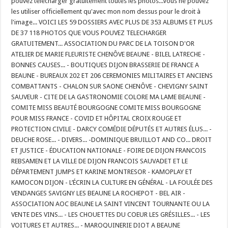
pouvez télécharger gratuitement toutes les photos...Vous ne pouvez
les utiliser officiellement qu'avec mon nom dessus pour le droit à
l'image... VOICI LES 59 DOSSIERS AVEC PLUS DE 353 ALBUMS ET PLUS
DE 37 118 PHOTOS QUE VOUS POUVEZ TELECHARGER
GRATUITEMENT... ASSOCIATION DU PARC DE LA TOISON D'OR
ATELIER DE MARIE FLEURISTE CHENÔVE BEAUNE - BILEL LATRECHE -
BONNES CAUSES... - BOUTIQUES DIJON BRASSERIE DE FRANCE A
BEAUNE - BUREAUX 202 ET 206 CEREMONIES MILITAIRES ET ANCIENS
COMBATTANTS - CHALON SUR SAONE CHENÔVE - CHEVIGNY SAINT
SAUVEUR - CITE DE LA GASTRONOMIE COLORE MA LAME BEAUNE -
COMITE MISS BEAUTÉ BOURGOGNE COMITE MISS BOURGOGNE
POUR MISS FRANCE - COVID ET HÔPITAL CROIX ROUGE ET
PROTECTION CIVILE - DARCY COMÉDIE DÉPUTÉS ET AUTRES ÉLUS... -
DEUCHE ROSE... - DIVERS... -DOMINIQUE BRUILLOT AND CO... DROIT
ET JUSTICE - ÉDUCATION NATIONALE - FOIRE DE DIJON FRANCOIS
REBSAMEN ET LA VILLE DE DIJON FRANCOIS SAUVADET ET LE
DÉPARTEMENT JUMPS ET KARINE MONTRESOR - KAMOPLAY ET
KAMOCON DIJON - L’ÉCRIN LA CULTURE EN GÉNÉRAL - LA FOULÉE DES
VENDANGES SAVIGNY LES BEAUNE LA ROCHEPOT - BEL AIR -
ASSOCIATION AOC BEAUNE LA SAINT VINCENT TOURNANTE OU LA
VENTE DES VINS... - LES CHOUETTES DU COEUR LES GRÉSILLES... - LES
VOITURES ET AUTRES... - MAROQUINERIE DIOT A BEAUNE