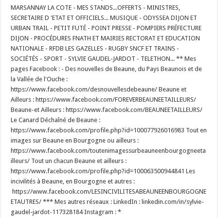
MARSANNAY LA COTE - MES STANDS...OFFERTS - MINISTRES,
SECRETAIRE D 'ETAT ET OFFICIELS... MUSIQUE - ODYSSEA DIJON ET
URBAN TRAIL - PETIT FUTÉ - POINT PRESSE - POMPIERS PRÉFECTURE
DIJON - PROCÉDURES FNATH ET MAIRIES RECTORAT ET EDUCATION
NATIONALE - RFDB LES GAZELLES - RUGBY SNCF ET TRAINS -
SOCIÉTÉS - SPORT - SYLVIE GAUDEL-JARDOT - TELETHON... ** Mes
pages Facebook : - Des nouvelles de Beaune, du Pays Beaunois et de
la Vallée de l'Ouche :
https://www.facebook.com/desnouvellesdebeaune/ Beaune et
Ailleurs : https://www.facebook.com/FOREVERBEAUNEETAILLEURS/
Beaune-et Ailleurs : https://www.facebook.com/BEAUNEETAILLEURS/
Le Canard Déchaîné de Beaune :
https://www.facebook.com/profile.php?id=100077926016983 Tout en
images sur Beaune en Bourgogne ou ailleurs :
https://www.facebook.com/toutenimagessurbeauneenbourgogneeta
illeurs/ Tout un chacun Beaune et ailleurs :
https://www.facebook.com/profile.php?id=100063500944841 Les
incivilités à Beaune, en Bourgogne et autres :
https://www.facebook.com/LESINCIVILITESABEAUNEENBOURGOGNE
ETAUTRES/ *** Mes autres réseaux : LinkedIn : linkedin.com/in/sylvie-
gaudel-jardot-117328184 Instagram : *