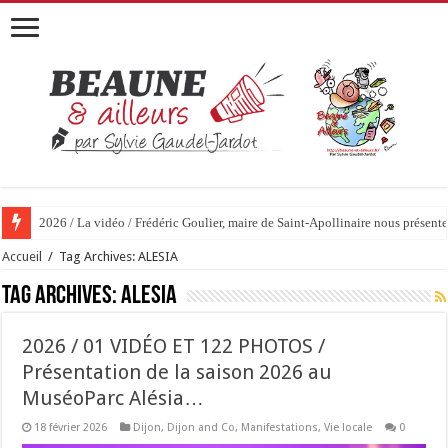
2026 / La vidéo / Frédéric Goulier, maire de Saint-Apollinaire nous prése
2026 / 01 vidéo et 51 photos / « JE T’ACCUSE »…ET MAINTENANT 
Accueil
/
Tag Archives: ALESIA
Tag Archives:
ALESIA
2026 / 01 VIDÉO ET 122 PHOTOS /
Présentation de la saison 2026 au
MuséoParc Alésia…
18 février 2026
Dijon
,
Dijon and Co
,
Manifestations
,
Vie locale
0