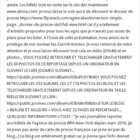
année. Les billets sont en vente sur le site dès maintenant
www.alesia.com/ Je vous laisse le soin aussi de découvrir le dossier de
presse https://www.flipsnack.com/agencekaolin/version-simple-
page-_dossier-de-presse-def/full-view.html car il y a tellement
d'activités proposées pour tous les ages que je n'aurais pas assez de
place pour les lister. A l'issue de cette présentation, nous avons eu le
privilège de voir évoluer les Zacrob'Artistes. Je vous remercie de votre
attention et je vous laisse découvrir tout cela en vidéo (01h40) et en
photos... VOUS POUVEZ RETROUVER ET TELECHARGER GRATUITEMENT
LES 60 PHOTOS DE CE REPORTAGE DEPUIS UN ORDINATEUR EN
SUIVANT LE LIEN JOOMEO SUIVANT...
https://public.joomeo.com/albums/65bdfc019b801 VOUS POUVEZ
RETROUVER LES 353 ALBUMS, LES 37 118 PHOTOS DU BLOG ET LES
TELECHARGER GRATUITEMENT DEPUIS UN ORDINATEUR EN TAILLE
REELLE EN SUIVANT LE LIEN :
https://public.joomeo.com/albums/65b68e908bbcd SUR LE BLOG
« BEAUNE ET AILLEURS » VOUS AVEZ 32 PAGES DE REPORTAGES...
QUELQUES INFORMATIONS UTILES : "Je suis journaliste reporter
accréditée de l'agence de presse WPA New-York depuis mars 2018. (je
ne peux pas avoir de carte de presse française car je ne vis pas du
blog...) Le blog est entièrement gratuit car je pense que l'info devrait