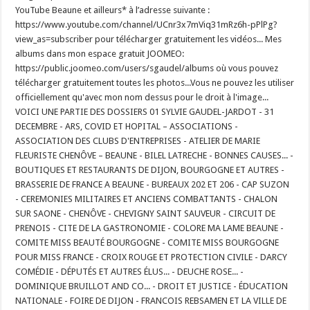
YouTube Beaune et ailleurs* à l’adresse suivante :
https://www.youtube.com/channel/UCnr3x7mViq31mRz6h-pPlPg?
view_as=subscriber pour télécharger gratuitement les vidéos... Mes
albums dans mon espace gratuit JOOMEO:
https://public.joomeo.com/users/sgaudel/albums où vous pouvez
télécharger gratuitement toutes les photos...Vous ne pouvez les utiliser
officiellement qu'avec mon nom dessus pour le droit à l'image...
VOICI UNE PARTIE DES DOSSIERS 01 SYLVIE GAUDEL-JARDOT - 31
DECEMBRE - ARS, COVID ET HOPITAL – ASSOCIATIONS -
ASSOCIATION DES CLUBS D'ENTREPRISES - ATELIER DE MARIE
FLEURISTE CHENÔVE – BEAUNE - BILEL LATRECHE - BONNES CAUSES... -
BOUTIQUES ET RESTAURANTS DE DIJON, BOURGOGNE ET AUTRES -
BRASSERIE DE FRANCE A BEAUNE - BUREAUX 202 ET 206 - CAP SUZON
- CEREMONIES MILITAIRES ET ANCIENS COMBATTANTS - CHALON
SUR SAONE - CHENÔVE - CHEVIGNY SAINT SAUVEUR - CIRCUIT DE
PRENOIS - CITE DE LA GASTRONOMIE - COLORE MA LAME BEAUNE -
COMITE MISS BEAUTÉ BOURGOGNE - COMITE MISS BOURGOGNE
POUR MISS FRANCE - CROIX ROUGE ET PROTECTION CIVILE - DARCY
COMÉDIE - DÉPUTÉS ET AUTRES ÉLUS... - DEUCHE ROSE... -
DOMINIQUE BRUILLOT AND CO... - DROIT ET JUSTICE - ÉDUCATION
NATIONALE - FOIRE DE DIJON - FRANCOIS REBSAMEN ET LA VILLE DE