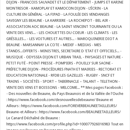
DIJON - FRANCOIS SAUVADET ET LE DÉPARTEMENT - JUMPS ET KARINE
MONTRESOR - KAMOPLAY ET KAMOCON DIJON - L’ÉCRIN - LA
CULTURE EN GÉNÉRAL - LA FIPAD - LA FOULÉE DES VENDANGES
SAVIGNY LES BEAUNE - LA KARRIERE - LA ROCHEPOT - BEL AIR -
ASSOCIATION AOC BEAUNE - LA SAINT VINCENT TOURNANTE OU LA
VENTE DES VINS... - LES CHOUETTES DU COEUR - LES CLIMATS - LES
GRÉSILLES... - LES VOITURES ET AUTRES... - MAROQUINERIE DIOT A
BEAUNE - MARSANNAY LA COTE – MEDEF – MEDIAS - MES
STANDS...OFFERTS - MINISTRES, SECRETAIRE D 'ETAT ET OFFICIELS... -
MUSIQUE - ODYSSEA DIJON ET URBAN TRAIL - PAYSAGES ET NATURE -
PETIT FUTÉ - POINT PRESSE - POMPIERS - POUILLY SUR SAONE -
PRÉFECTURE DIJON - PROCÉDURES FNATH ET MAIRIES - RECTORAT ET
EDUCATION NATIONALE - RFDB LES GAZELLES - RUGBY - SNCF ET
TRAINS – SOCIÉTÉS - SPORT – TABERNACLE – TALANT – TELETHON -
VENTE DES VINS ET BOISSONS - WELCOME... ** Mes pages Facebook :
- Des nouvelles de Beaune, du Pays Beaunois et de la Vallée de l'Ouche
: https://www.facebook.com/desnouvellesdebeaune/ Beaune et
Ailleurs : https://www.facebook.com/FOREVERBEAUNEETAILLEURS/
Beaune-et Ailleurs : https://www.facebook.com/BEAUNEETAILLEURS/
Le Canard Déchaîné de Beaune :
https://www.facebook.com/profile.php?id=100077926016983 Tout en