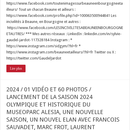
https://www.facebook.com/toutenimagessurbeauneenbourgogneeta
illeurs/ Tout un chacun Beaune et ailleurs :
https://www.facebook.com/profile.php?id=100063500944841 Les
incivilités à Beaune, en Bourgogne et autres :
https://www.facebook.com/LESINCIVILITESABEAUNEENBOURGOGNE
ETAUTRES/ *** Mes autres réseaux : LinkedIn : linkedin.com/in/sylvie-
gaudel-jardot-117328184 Instagram : *
https://www.instagram.com/sidgym/?hl=fr *
https://www.instagram.com/beauneetailleurs/?hl=fr Twitter ou X :
https://twitter.com/GaudelJardot
Lire plus
2024 / 01 VIDÉO ET 60 PHOTOS /
LANCEMENT DE LA SAISON 2024
OLYMPIQUE ET HISTORIQUE DU
MUSEOPARC ALESIA, UNE NOUVELLE
SAISON, UN NOUVEL ELAN AVEC FRANCOIS
SAUVADET, MARC FROT, LAURENT