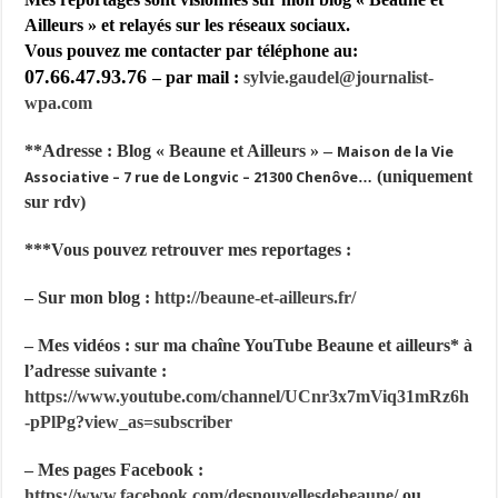
Ailleurs » et relayés sur les réseaux sociaux.
Vous pouvez me contacter par téléphone au:
07.66.47.93.76
– par mail :
sylvie.gaudel@journalist-
wpa.com
**Adresse : Blog « Beaune et Ailleurs » –
Maison de la Vie
(uniquement
Associative – 7 rue de Longvic – 21300 Chenôve…
sur rdv)
***Vous pouvez retrouver mes reportages :
– Sur mon blog :
http://beaune-et-ailleurs.fr/
– Mes vidéos : sur ma chaîne YouTube Beaune et ailleurs* à
l’adresse suivante :
https://www.youtube.com/channel/UCnr3x7mViq31mRz6h
-pPlPg?
view_as=subscriber
– Mes pages Facebook :
https://www.facebook.com/desnouvellesdebeaune/
ou